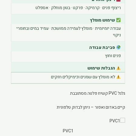
ריצוף פנים · קרמיקה · פרקט · בטון מוחלק · אספלט
שימוש מומלץ
עבודה יומיומית · מומלץ לעמידה ממושכת · עמיד במים ובחומרי
ניקוי
סביבת עבודה
פנים וחוץ
הגבלות שימוש
לא מומלץ עם שמנים וכימיקלים חזקים
גלגל PVC קשיח פלטה מסתובבת
קיים באדום ואפור – ניתן לבדוק טלפונית
PVC1