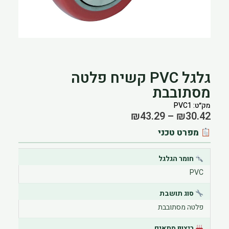
הוסף קו תחתון לקישורים
format_underlined
סמן קישורים
font_download
לאפס את כל האפשרויות
cached
גלגל PVC קשיח פלטה
מסתובבת
מק״ט: PVC1
Price
₪
43.29
–
₪
30.42
Range:
מפרט טכני
₪30.42
Through
חומר הגלגל
₪43.29
PVC
סוג תושבת
פלטה מסתובבת
ריצוף מתאים