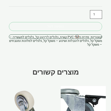
PVC
קשיח
פלטה
מסתובבת
הוספה לסל
בקשת מחיר לכמות סיטונאית
קטגוריות:
סדרת גלגלי PVC קשיח
,
גלגלים לריהוט קל
,
גלגלים לתעשייה –
משקל קל
,
גלגלים להובלות ושינוע – משקל קל
,
גלגלים למלונות ומטבחים
– משקל קל
מוצרים קשורים