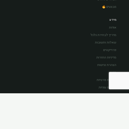
מבצעים
מידע
אודות
מדריך לבחירת גלגל
שאלות ותשובות
פרוייקטים
מדיניות החזרות
הצהרת נגישות
תקנון
מדיניות פרטיות
מדיניות עוגיות
צור קשר
03-6916168
hen@wheels-world.co.il
בר יוחאי 9, ת"א — בקרוב עוברים ↗