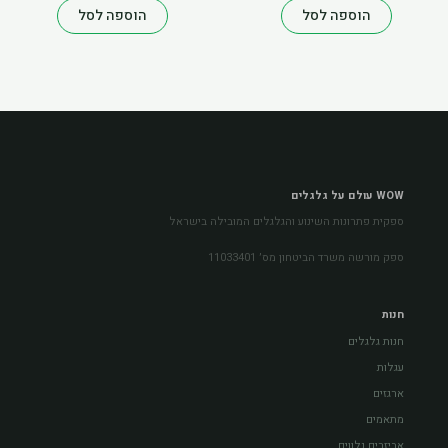
את
הוספה לסל
הוספה לסל
האפשרויות
בעמוד
המוצר
WOW עולם על גלגלים
ספקית פתרונות השינוע והגלגלים המובילה בישראל
ספק מורשה משרד הביטחון מס׳ 11033401
חנות
חנות גלגלים
עגלות
ארגזים
מתאמים
אביזרים נלווים