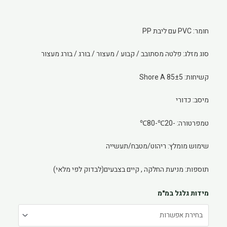
חומר: PVC עם ליבת PP
סוג מזלג: פלטה מסתובב / קבוע / מעצור / בורג / בורג מעצור
קשיחות: 85±5 Shore A
מיסב: כדורי
טמפרטורה: -20℃-80℃
שימוש מומלץ: ריהוט/מטבח/תעשייה
תוספות: מניעת החלקה , קיים בצבעים(לבדוק לפי מלאי)
כמות
מידות גלגל במ"מ
של
גלגל