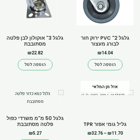
גלגל 2" PVC ירוק חור
גלגל 3" אוקולון לבן פלטה
לבורג מעצור
מסתובבת
₪
22.82
₪
14.04
הוספה לסל
הוספה לסל
Price
אזל מן המלאי
למוצר
range:
זה
₪11.70
יש
through
מספר
₪32.76
גלגל 50 מ"מ משרדי כפול
סוגים.
גליל גומי אפור TPR
פלטה מסתובבת
ניתן
₪
5.27
₪
32.76
–
₪
11.70
לבחור