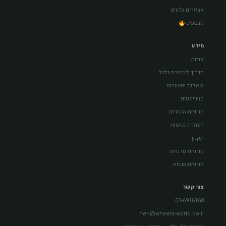
אביזרים נלווים
מבצעים
מידע
אודות
מדריך לבחירת גלגל
שאלות ותשובות
פרוייקטים
מדיניות החזרות
הצהרת נגישות
תקנון
מדיניות פרטיות
מדיניות עוגיות
צור קשר
03-6916168
hen@wheels-world.co.il