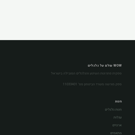
WOW עולם על גלגלים
ספקית פתרונות השינוע והגלגלים המובילה בישראל
ספק מורשה משרד הביטחון מס׳ 11033401
חנות
חנות גלגלים
עגלות
ארגזים
מתאמים