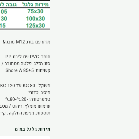
מגיע עם בורג M12 מובנה!
חומר: PVC עם ליבת PP
סוג מזלג: פלטה מסתובב / קב
קשיחות: 85±5 Shore A
משקל : 80 KG עד 120 KG
מיסב: כדורי
טמפרטורה: -20℃-80℃
שימוש מומלץ: ריהוט / מטבח
תוספות: מניעת החלקה , קיי
כמות
מידות גלגל במ"מ
של