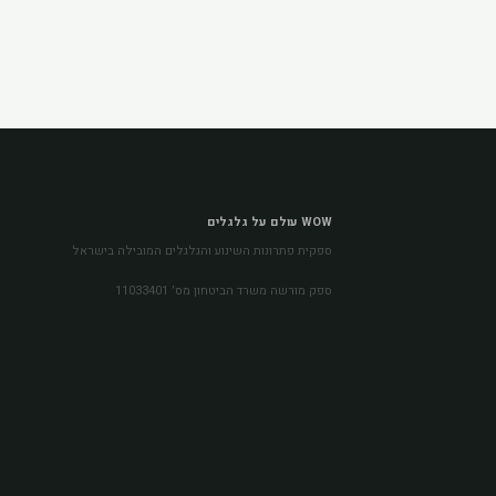
WOW עולם על גלגלים
ספקית פתרונות השינוע והגלגלים המובילה בישראל
ספק מורשה משרד הביטחון מס׳ 11033401