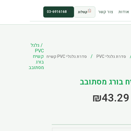
אודות
צור קשר
03-6916168
קטלוג
/ גלגל
PVC
/
קשיח
סדרת גלגלי PVC
סדרת גלגלי PVC קשיח
בורג
מסתובב
Price
₪
43.29
Range:
₪30.42