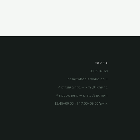
צור קשר
03-6916168
hen@wheels-world.co.il
בר יוחאי 9, ת"א — בקרוב עוברים ↗
האורגים 5, בת ים — מחסן אספקה ↗
א'–ה' 09:00–17:00 | ו' 09:00–12:45