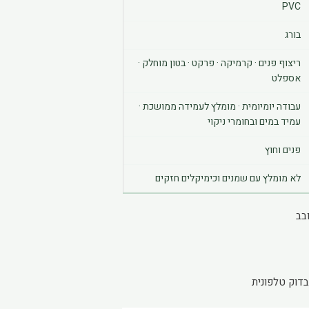
Through
PVC
₪43.29
בורג
ריצוף פנים · קרמיקה · פרקט · בטון מוחלק ·
אספלט
עבודה יומיומית · מומלץ לעמידה ממושכת ·
עמיד במים ובחומרי ניקוי
פנים וחוץ
לא מומלץ עם שמנים וכימיקלים חזקים
בדוק טלפונית