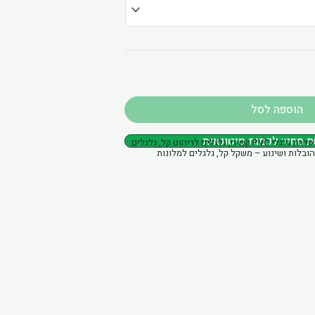
הוספה לסל
מחיר לכמות סיטונאית
סדרת גלגלי PVC קשיח
,
גלגלים לריהוט קל
,
גלגלים
הובלות ושינוע – משקל קל
,
גלגלים למלונות