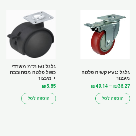
Price
למוצר
range:
זה
₪36.27
יש
through
מספר
₪49.14
סוגים.
ניתן
לבחור
את
גלגל 50 מ"מ משרדי
האפשרויות
גלגל PVC קשיח פלטה
כפול פלטה מסתובבת
בעמוד
מעצור
+ מעצור
המוצר
₪
5.85
₪
49.14
–
₪
36.27
הוספה לסל
הוספה לסל