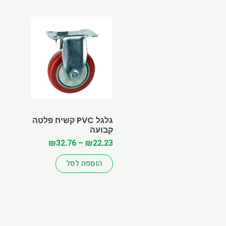
Price
למוצר
range:
זה
₪22.23
יש
through
מספר
₪32.76
סוגים.
ניתן
לבחור
את
האפשרויות
גלגל PVC קשיח פלטה
בעמוד
קבועה
המוצר
₪
32.76
–
₪
22.23
הוספה לסל