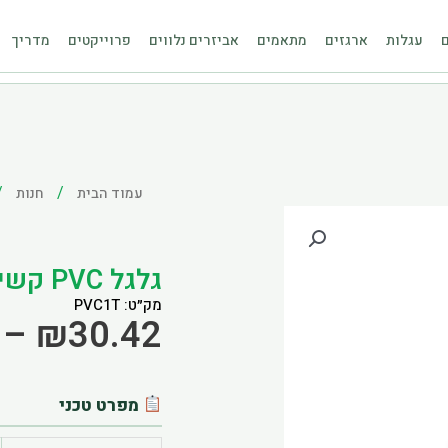
ם
עגלות
ארגזים
מתאמים
אביזרים נלווים
פרוייקטים
מדריך
/
/
עמוד הבית
חנות
גלגל PVC קשיח בורג מסתובב
מק״ט: PVC1T
–
₪
30.42
מפרט טכני