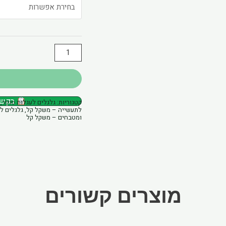
גלגל
PVC
קשיח
בורג
מסתובב
בקשת 
קטגוריות:
גלגלים לעגלות סופר
,
לתעשייה – משקל קל
,
גלגלים ל
ומטבחים – משקל קל
מוצרים קשורים