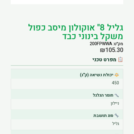
הוסף קו תחתון לקישורים
format_underlined
סמן קישורים
font_download
גליל 8" אוקולון מיסב כפול
לאפס את כל האפשרויות
cached
משקל בינוני כבד
מק״ט: 200FPWWA
₪
105.30
מפרט טכני
יכולת נשיאה (ק"ג)
450
חומר הגלגל
ניילון
סוג תושבת
גליל