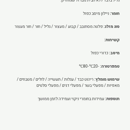
גליל בלבד ללא הבית מברזל שמחזיק.
חומר:
ניילון מיסב כפול
סוג מזלג:
פלטה מסתובב / קבוע / מעצור / גליל / חור / חור מעצור
קשיחות:
מיסב:
כדורי כפול
טמפרטורה:
-20℃-80℃
שימוש מומלץ:
ריהוט כבד / עגלות / תעשייה / לולים / מטבחים /
מאפיות / מפעלי בשר / מפעלי דגים / מפעלי סלטים
תוספות:
עמידות בחומרי ניקוי ועמידה לזמן ממושך