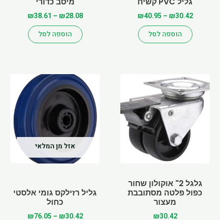
גליל PVC קשיח
המוצר
המוצר
מיסב כדורי
₪
38.61
–
₪
28.08
₪
40.95
–
₪
30.42
הוספה לסל
הוספה לסל
Price
למוצר
range:
זה
₪30.42
יש
through
מספר
₪76.05
סוגים.
ניתן
לבחור
אזל מן המלאי
את
האפשרויות
בעמוד
גלגל 2" אוקולון שחור
כפול פלטה מסתובבת
המוצר
גליל רזילקס גומי אלסטי
מעצור
כחול
₪
76.05
–
₪
30.42
₪
30.42