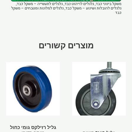
משקל בינוני כבד
,
גלגלים לריהוט כבד
,
גלגלים לתעשייה – משקל כבד
,
מיסב
גלגלים להובלות ושינוע – משקל כבד
,
גלגלים למלונות ומטבחים – משקל
כבד
כפול
משקל
בינוני
כבד
מוצרים קשורים
Price
Price
למוצר
למוצר
range:
range:
זה
זה
₪28.08
₪30.42
יש
יש
through
through
מספר
מספר
₪38.61
₪40.95
סוגים.
סוגים.
ניתן
ניתן
לבחור
לבחור
את
את
האפשרויות
האפשרויות
בעמוד
בעמוד
גליל רזילקס גומי כחול