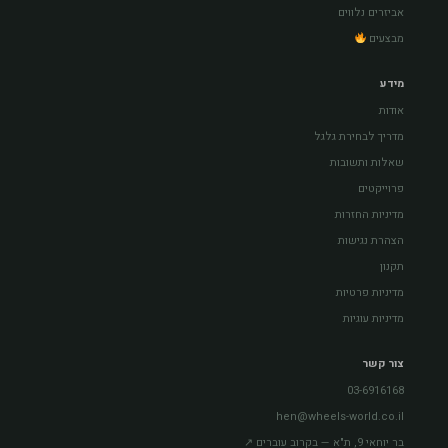
אביזרים נלווים
מבצעים
מידע
אודות
מדריך לבחירת גלגל
שאלות ותשובות
פרוייקטים
מדיניות החזרות
הצהרת נגישות
תקנון
מדיניות פרטיות
מדיניות עוגיות
צור קשר
03-6916168
hen@wheels-world.co.il
בר יוחאי 9, ת"א — בקרוב עוברים ↗