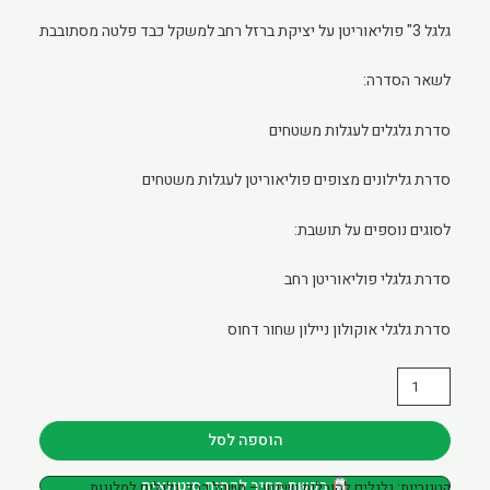
גלגל 3" פוליאוריטן על יציקת ברזל רחב למשקל כבד פלטה מסתובבת
לשאר הסדרה:
סדרת גלגלים לעגלות משטחים
סדרת גלילונים מצופים פוליאוריטן לעגלות משטחים
לסוגים נוספים על תושבת:
סדרת גלגלי פוליאוריטן רחב
סדרת גלגלי אוקולון ניילון שחור דחוס
כמות
של
גליל
הוספה לסל
82X50
בקשת מחיר לכמות סיטונאית
קטגוריות:
גלגלים להובלות ושינוע – משקל כבד
,
גלגלים למלונות
ברזל