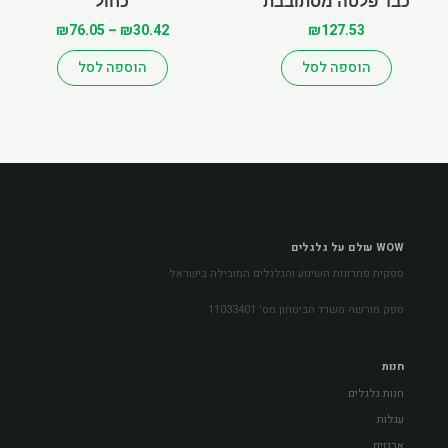
כבד פלטה מסתובבת
כחול
₪
76.05
–
₪
30.42
₪
127.53
הוספה לסל
הוספה לסל
WOW עולם על גלגלים
ספקית פתרונות השינוע והגלגלים המובילה בישראל
ספק מורשה משרד הביטחון מס׳ 11033401
חנות
חנות גלגלים
עגלות
ארגזים