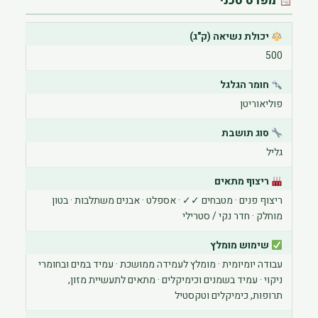
מפרט טכני
יכולת נשיאה (ק"ג)
500
חומר הגלגל
פוליאוריטן
סוג תושבת
גליל
ריצוף מתאים
ריצוף פנים · מטבחים ✓✓ · אספלט · אבנים משתלבות · בטון
מוחלק · חדר נקי / סטרילי
שימוש מומלץ
עבודה יומיומית · מומלץ לעמידה ממושכת · עמיד במים ובחומרי
ניקוי · עמיד בשמנים וכימיקלים · מתאים לתעשיית מזון,
תרופות, כימיקלים וטקסטיל