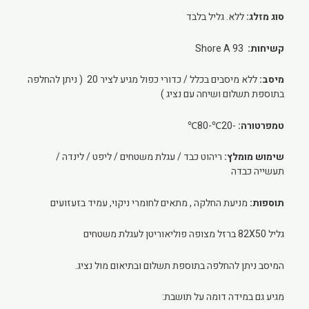
סוג מזלג:
ללא. גליל בלבד
קשיחות:
93 Shore A
מיסב:
ללא מיסבים בכלל / כדורי כפול מגיע לציר 20 ( ניתן להחלפה
בתוספת תשלום ושיחה עם נציג )
טמפרטורה:
-20℃-80℃
שימוש מומלץ:
ריהוט כבד / עגלת משטחים / ליפט / לינדה /
תעשייה כבדה
תוספות:
מניעת החלקה , מתאים לחומרי ניקוי, עמיד בזעזועים
גליל 82X50 ברזל מצופה פוליאוריטן לעגלת משטחים
המיסב ניתן להחלפה בתוספת תשלום ובתיאום מול נציג.
מגיע גם במידה דומה על תושבת: