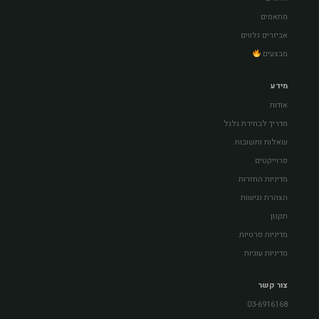
מתאמים
אביזרים נלווים
מבצעים
מידע
אודות
מדריך לבחירת גלגל
שאלות ותשובות
פרוייקטים
מדיניות החזרות
הצהרת נגישות
תקנון
מדיניות פרטיות
מדיניות עוגיות
צור קשר
03-6916168