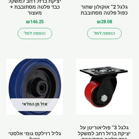
יציקת ברזל רחב למשקל
גלגל 2" אוקולון שחור
כבד פלטה מסתובבת +
כפול פלטה מסתובבת
מעצור
₪
146.25
₪
28.08
הוספה לסל
הוספה לסל
Price
למוצר
range:
זה
₪30.42
יש
through
מספר
₪76.05
סוגים.
ניתן
לבחור
אזל מן המלאי
את
האפשרויות
בעמוד
גלגל 3" פוליאוריטן על
יציקת ברזל רחב למשקל
המוצר
גליל רזילקס גומי אלסטי