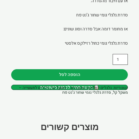
או עם חיבור מהסדרה:
סדרת גלגלי גומי שחור ג'נט פח
או מחומר דומה אבל סדרה וסוג שונים:
סדרת גלגלי גומי כחול רזילקס אלסטי
כמות
של
גלגל
הוספה לסל
5"
בקשת מחיר לכמות סיטונאית
קטגוריות:
גלגלים למלונות ומטבחים – משקל קל
,
גלגלים לתעשייה –
גומי
משקל קל
,
סדרת גלגלי גומי שחור ג'נט פח
שחור
ג'נט
פח
חור
מוצרים קשורים
לבורג
+