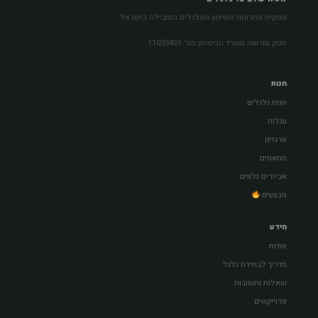
ספקית פתרונות השינוע והגלגלים המובילה בישראל
ספק מורשה משרד הביטחון מס׳ 11033401
חנות
חנות גלגלים
עגלות
ארגזים
מתאמים
אביזרים נלווים
מבצעים
מידע
אודות
מדריך לבחירת גלגל
שאלות ותשובות
פרוייקטים