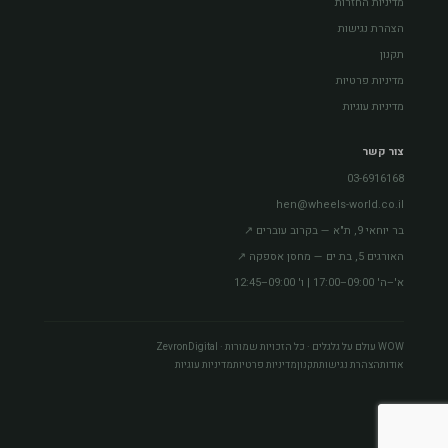
מדיניות החזרות
הצהרת נגישות
תקנון
מדיניות פרטיות
מדיניות עוגיות
צור קשר
03-6916168
hen@wheels-world.co.il
בר יוחאי 9, ת"א — בקרוב עוברים ↗
האורגים 5, בת ים — מחסן אספקה ↗
א'–ה' 09:00–17:00 | ו' 09:00–12:45
WOW עולם על גלגלים · כל הזכויות שמורות · ZevronDigital
אודות
הצהרת נגישות
תקנון
מדיניות פרטיות
מדיניות עוגיות