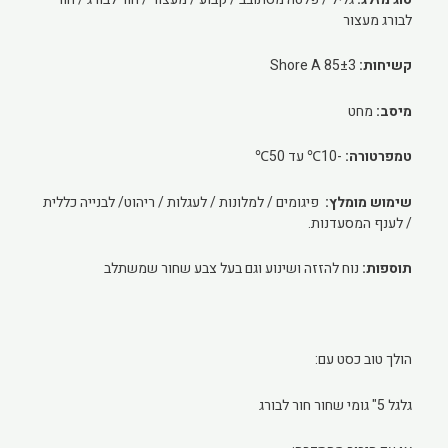
לבורג מעצור
קשיחות:
85±3 Shore A
מיסב:
מחט
טמפרטורה:
-10℃ עד 50℃
שימוש מומלץ:
פיגומים / למלונות / לעגלות / ריהוט/ לבנייה כללית
/ לענף המסעדנות.
תוספות:
נוח להזזה ושינוע וגם בעל צבע שחור שמשתלב
הולך טוב כסט עם:
גלגל 5" גומי שחור חור לבורג