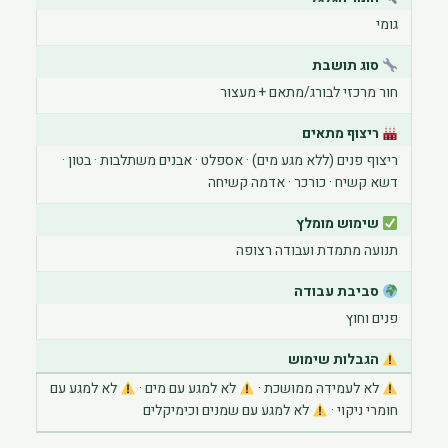
הוסף קו תחתון לקישורים
format_underlined
גומי
סמן קישורים
font_download
סוג תושבת
לאפס את כל האפשרויות
חור מרכזי לבורג/מתאם + מעצור
cached
ריצוף מתאים
ריצוף פנים (ללא מגע מים) · אספלט · אבנים משתלבות · בטון ·
דשא קשיח · כורכר · אדמה קשיחה
שימוש מומלץ
תנועה מתמדת ועבודה רצופה
סביבת עבודה
פנים וחוץ
הגבלות שימוש
לא לעמידה ממושכת ·
לא למגע עם מים ·
לא למגע עם
חומרי ניקוי ·
לא למגע עם שמנים וכימיקלים