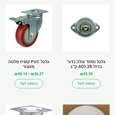
Price
למוצר
מעצור
range:
זה
₪36.27
יש
through
מספר
₪49.14
סוגים.
ניתן
לבחור
את
האפשרויות
בעמוד
גלגל נסתר גולה כדור
גלגל PVC קשיח פלטה
ברזל 25 ל40 ק"ג
מעצור
המוצר
₪
49.14
–
₪
36.27
₪
33.93
הוספה לסל
הוספה לסל
Price
למוצר
range:
זה
₪22.23
יש