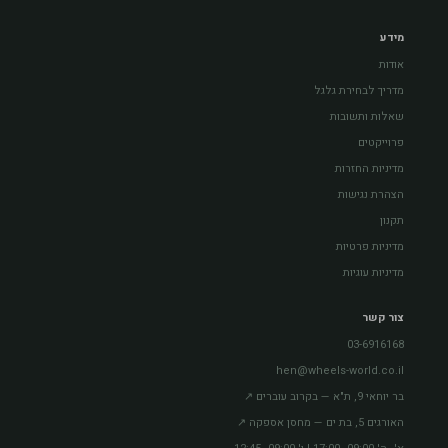
מידע
אודות
מדריך לבחירת גלגל
שאלות ותשובות
פרוייקטים
מדיניות החזרות
הצהרת נגישות
תקנון
מדיניות פרטיות
מדיניות עוגיות
צור קשר
03-6916168
hen@wheels-world.co.il
בר יוחאי 9, ת"א — בקרוב עוברים ↗
האורגים 5, בת ים — מחסן אספקה ↗