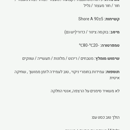
חור / חור מעצור / גליל
קשיחות:
90±5 Shore A
מיסב:
בוקסה צינור / כדורי(יש גם)
טמפרטורה:
-20℃-80℃
שימוש מומלץ:
מטבחים / ריהוט / מלונות / תעשייה / שווקים
תוספות:
עמידות בחומרי ניקוי , טוב לעמידה לזמן ממושך , שחיקה
איטית
לא משאיר סימנים על הרצפה, אנטי החלקה
הולך טוב כסט עם: