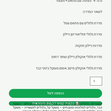
גלגל 4" מצופה עם מתאם + מעצור
לשאר הסדרה:
סדרת גלגלים עם מתאם עגול
סדרת גלגלי פוליאוריטן ניילון
סדרות ניילון חזקות:
סדרת גלגלי אוקולון ניילון שחור דחוס
סדרת גלגלי אוקולון מיסב אטום משקל בינוני כבד
כמות
של
גלגל
הוספה לסל
4"
בקשת מחיר לכמות סיטונאית
קטגוריות:
גלגלים למטבח תעשייתי
,
גלגלים למלונות ומטבחים – משקל
אוקולון
כבד
,
גלגלים למלונות ומטבחים – משקל קל
,
גלגלים לתעשייה – משקל
מצופה