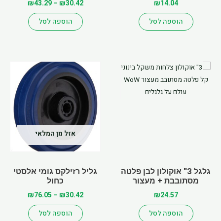
₪
43.29
–
₪
30.42
₪
14.04
הוספה לסל
הוספה לסל
Price
למוצר
range:
זה
₪30.42
יש
through
מספר
₪76.05
סוגים.
ניתן
לבחור
אזל מן המלאי
את
האפשרויות
בעמוד
גלגל 3" אוקולון לבן פלטה
גליל רזילקס גומי אלסטי
מסתובבת + מעצור
כחול
המוצר
₪
76.05
–
₪
30.42
₪
24.57
הוספה לסל
הוספה לסל