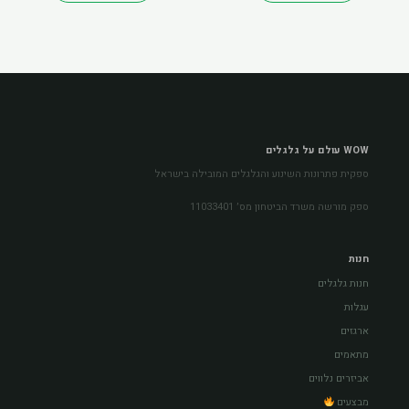
WOW עולם על גלגלים
ספקית פתרונות השינוע והגלגלים המובילה בישראל
ספק מורשה משרד הביטחון מס׳ 11033401
חנות
חנות גלגלים
עגלות
ארגזים
מתאמים
אביזרים נלווים
מבצעים