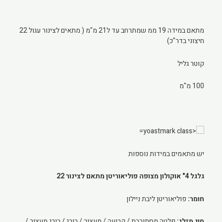
מתאם במידה 19 ממ שמתרחב עד ל21 מ"מ ( מתאים לצינור עגול 22
חיצוני בדר"כ)
קוטר גליל
100 מ"מ
יש מתאמים במידות נוספות
גלגל 4" אוקולון מצופה פוליאוריטן מתאם לצינור 22
חומר:
פוליאוריטן ליבת ניילון
סוג מזלג:
פלטה מסתובבת / קבועה / מעצור / בורג / בורג מעצור /