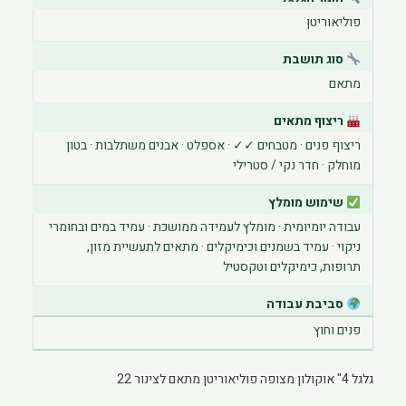
הוסף קו תחתון לקישורים
format_underlined
פוליאוריטן
סמן קישורים
font_download
סוג תושבת
לאפס את כל האפשרויות
מתאם
cached
ריצוף מתאים
ריצוף פנים · מטבחים ✓✓ · אספלט · אבנים משתלבות · בטון
מוחלק · חדר נקי / סטרילי
שימוש מומלץ
עבודה יומיומית · מומלץ לעמידה ממושכת · עמיד במים ובחומרי
ניקוי · עמיד בשמנים וכימיקלים · מתאים לתעשיית מזון,
תרופות, כימיקלים וטקסטיל
סביבת עבודה
פנים וחוץ
גלגל 4" אוקולון מצופה פוליאוריטן מתאם לצינור 22