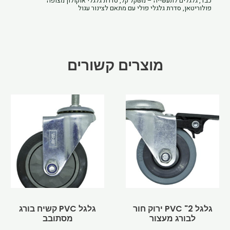
כבד
,
גלגלים לתעשייה – משקל קל
,
סדרת גלגלי אוקולון מצופה
פולוריטאן
,
סדרת גלגלי פולי עם מתאם לצינור עגול
פוליאוריטן
מתאם
לצינור
22
מוצרים קשורים
Price
למוצר
range:
זה
₪30.42
יש
through
מספר
₪43.29
סוגים.
ניתן
לבחור
את
האפשרויות
בעמוד
גלגל 2" PVC ירוק חור
גלגל PVC קשיח בורג
לבורג מעצור
מסתובב
המוצר