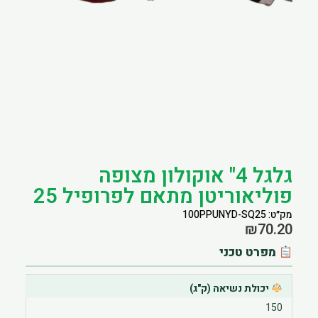
הוסף קו תחתון לקישורים
format_underlined
סמן קישורים
font_download
לאפס את כל האפשרויות
cached
גלגל 4" אוקולון מצופה
פוליאוריטן מתאם לפרופיל 25
מק״ט: 100PPUNYD-SQ25
₪
70.20
מפרט טכני
יכולת נשיאה (ק"ג)
150