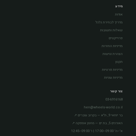
מידע
אודות
מדריך לבחירת גלגל
שאלות ותשובות
פרוייקטים
מדיניות החזרות
הצהרת נגישות
תקנון
מדיניות פרטיות
מדיניות עוגיות
צור קשר
03-6916168
hen@wheels-world.co.il
בר יוחאי 9, ת"א — בקרוב עוברים ↗
האורגים 5, בת ים — מחסן אספקה ↗
א'–ה' 09:00–17:00 | ו' 09:00–12:45