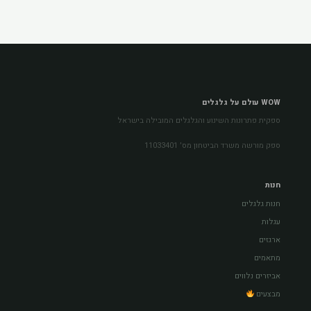
WOW עולם על גלגלים
ספקית פתרונות השינוע והגלגלים המובילה בישראל
ספק מורשה משרד הביטחון מס׳ 11033401
חנות
חנות גלגלים
עגלות
ארגזים
מתאמים
אביזרים נלווים
מבצעים