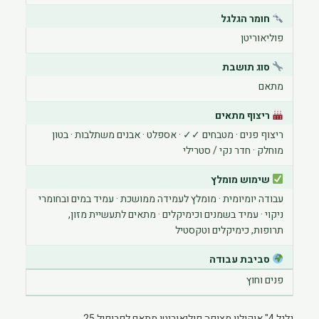
חומר הגלגל
פוליאוריטן
סוג תושבת
מתאם
ריצוף מתאים
ריצוף פנים · מטבחים ✓✓ · אספלט · אבנים משתלבות · בטון
מוחלק · חדר נקי / סטרילי
שימוש מומלץ
עבודה יומיומית · מומלץ לעמידה ממושכת · עמיד במים ובחומרי
ניקוי · עמיד בשמנים וכימיקלים · מתאים לתעשיית מזון,
תרופות, כימיקלים וטקסטיל
סביבת עבודה
פנים וחוץ
גלגל 4" אוקולון מצופה פוליאוריטן מתאם לפרופיל 25