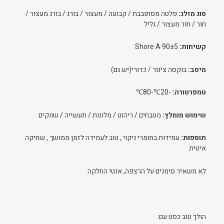
סוג מזלג:
פלטה מסתובבת / קבועה / מעצור / בורג / בורג מעצור /
חור / חור מעצור / גליל
קשיחות:
90±5 Shore A
מיסב:
בוקסה צינור / כדורי(יש גם)
טמפרטורה:
-20℃-80℃
שימוש מומלץ:
מטבחים / ריהוט / מלונות / תעשייה / שווקים
תוספות:
עמידות בחומרי ניקוי , טוב לעמידה לזמן ממושך , שחיקה
איטית
לא משאיר סימנים על הרצפה, אנטי החלקה
הולך טוב כסט עם: