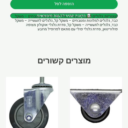
גלגל
הוספה לסל
4"
בקשת מחיר לכמות סיטונאית
קטגוריות:
גלגלים למטבח תעשייתי
,
גלגלים למלונות ומטבחים – משקל
אוקולון
כבד
,
גלגלים למלונות ומטבחים – משקל קל
,
גלגלים לתעשייה – משקל
מצופה
כבד
,
גלגלים לתעשייה – משקל קל
,
סדרת גלגלי אוקולון מצופה
פולוריטאן
,
סדרת גלגלי פולי עם מתאם לפרופיל מרובע
פוליאוריטן
מעצור
מתאם
לפרופיל
מוצרים קשורים
25
Price
למוצר
למוצר
range:
זה
זה
₪30.42
יש
יש
through
מספר
מספר
₪43.29
סוגים.
סוגים.
ניתן
ניתן
לבחור
לבחור
את
את