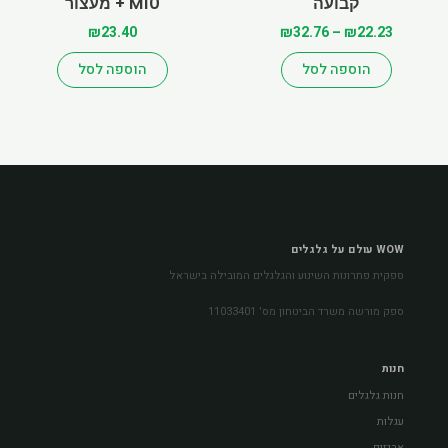
קבועה
המוצר
M10 + מעצור
₪
23.40
₪
32.76
–
₪
22.23
הוספה לסל
הוספה לסל
WOW עולם על גלגלים
ספקית פתרונות השינוע והגלגלים המובילה בישראל
ספק מורשה משרד הביטחון מס׳ 11033401
חנות
חנות גלגלים
עגלות
ארגזים