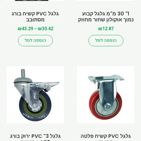
האפשרויות
האפשרויות
בעמוד
בעמוד
1" 30 מ"מ גלגל קבוע
גלגל PVC קשיח בורג
המוצר
נמוך אוקולון שחור מחוזק
מסתובב
המוצר
₪
43.29
–
₪
30.42
₪
12.87
הוספה לסל
הוספה לסל
Price
למוצר
range:
זה
₪22.23
יש
through
מספר
₪32.76
סוגים.
ניתן
לבחור
את
האפשרויות
בעמוד
גלגל PVC קשיח פלטה
גלגל 3" PVC ירוק בורג