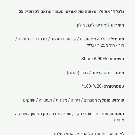
גלגל 4" אוקולון מצופה פוליאוריטן מעצור מתאם לפרופיל 25
חומר:
פוליאוריטן ליבת ניילון
סוג מזלג:
פלטה מסתובבת / קבועה / מעצור / בורג / בורג מעצור /
חור / חור מעצור / גליל
קשיחות:
90±5 Shore A
מיסב:
בוקסה צינור / כדורי(יש גם)
טמפרטורה:
-20℃-80℃
שימוש מומלץ:
מטבחים / ריהוט / מלונות / תעשייה / שווקים
תוספות:
עמידות בחומרי ניקוי , טוב לעמידה לזמן ממושך , שחיקה
איטית
לא משאיר סימנים על הרצפה, אנטי החלקה