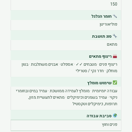
150
חומר הגלגל
פוליאוריטן
סוג תושבת
מתאם
ריצוף מתאים
ריצוף פנים · מטבחים ✓✓ · אספלט · אבנים משתלבות · בטון
מוחלק · חדר נקי / סטרילי
שימוש מומלץ
עבודה יומיומית · מומלץ לעמידה ממושכת · עמיד במים ובחומרי
ניקוי · עמיד בשמנים וכימיקלים · מתאים לתעשיית מזון,
תרופות, כימיקלים וטקסטיל
סביבת עבודה
פנים וחוץ