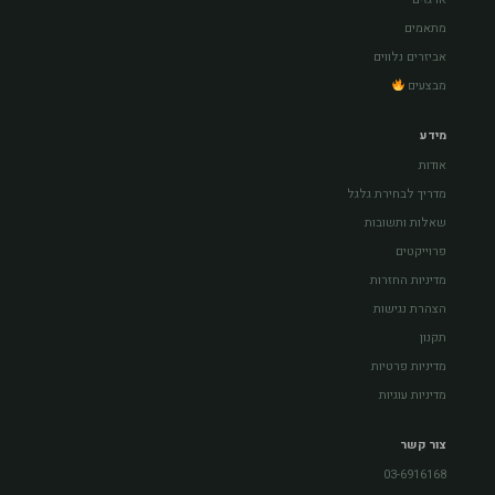
מתאמים
אביזרים נלווים
מבצעים
מידע
אודות
מדריך לבחירת גלגל
שאלות ותשובות
פרוייקטים
מדיניות החזרות
הצהרת נגישות
תקנון
מדיניות פרטיות
מדיניות עוגיות
צור קשר
03-6916168