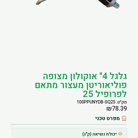
הוסף קו תחתון לקישורים
format_underlined
סמן קישורים
font_download
לאפס את כל האפשרויות
cached
גלגל 4" אוקולון מצופה
פוליאוריטן מעצור מתאם
לפרופיל 25
מק״ט: 100PPUNYDB-SQ25
₪
78.39
מפרט טכני
יכולת נשיאה (ק"ג)