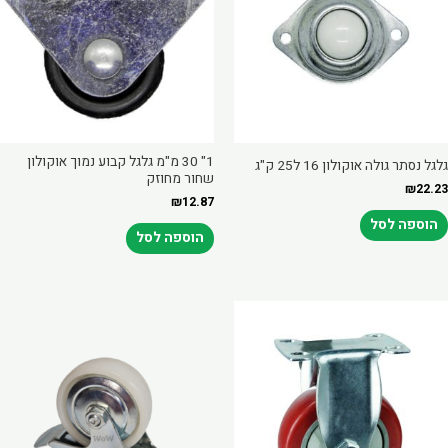
מספר
סוגים.
ניתן
לבחור
את
האפשרויות
1" 30 מ"מ גלגל קבוע נמוך אוקולון
בעמוד
גלגל נסתר גולה אוקולון 16 ל25 ק"ג
שחור מחוזק
המוצר
₪
22.23
₪
12.87
הוספה לסל
הוספה לסל
Price
מוצר
range:
ה
₪22.23
through
ש
₪32.76
ספר
וגים.
יתן