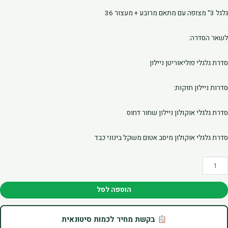
גלגל 3" מצופה עם מתאם מרובע + מעצור 36
לשאר הסדרה:
סדרת גלגלי פוליאוריטן ניילון
סדרות ניילון חזקות:
סדרת גלגלי אוקולון ניילון שחור דחוס
סדרת גלגלי אוקולון מיסב אטום משקל בינוני כבד
מות
ל
לגל
הוספה לסל
3"
וקולון
בקשת מחיר לכמות סיטונאית
צופה