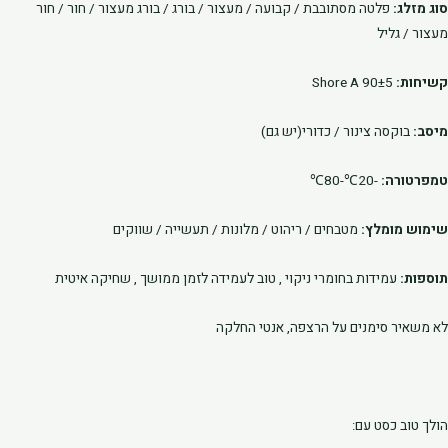
סוג מזלג:
פלטה מסתובבת / קבועה / מעצור / בורג / בורג מעצור / חור / חור
מעצור / גליל
קשיחות:
90±5 Shore A
מיסב:
בוקסה צינור / כדורי(יש גם)
טמפרטורה:
-20℃-80℃
שימוש מומלץ:
מטבחים / ריהוט / מלונות / תעשייה / שווקים
תוספות:
עמידות בחומרי ניקוי , טוב לעמידה לזמן ממושך , שחיקה איטית
לא משאיר סימנים על הרצפה, אנטי החלקה
הולך טוב כסט עם: