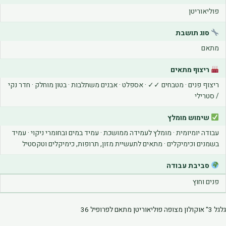
הוסף קו תחתון לקישורים
format_underlined
פוליאוריטן
סמן קישורים
font_download
סוג תושבת
לאפס את כל האפשרויות
מתאם
cached
ריצוף מתאים
ריצוף פנים · מטבחים ✓✓ · אספלט · אבנים משתלבות · בטון מוחלק · חדר נקי
/ סטרילי
שימוש מומלץ
עבודה יומיומית · מומלץ לעמידה ממושכת · עמיד במים ובחומרי ניקוי · עמיד
בשמנים וכימיקלים · מתאים לתעשיית מזון, תרופות, כימיקלים וטקסטיל
סביבת עבודה
פנים וחוץ
גלגל 3" אוקולון מצופה פוליאוריטן מתאם לפרופיל 36