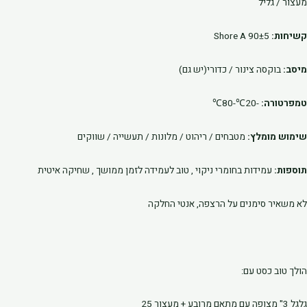
מעצור / גליל
קשיחות:
90±5 Shore A
מיסב:
בוקסה צינור / כדורי(יש גם)
טמפרטורה:
-20℃-80℃
שימוש מומלץ:
מטבחים / ריהוט / מלונות / תעשייה / שווקים
תוספות:
עמידות בחומרי ניקוי , טוב לעמידה לזמן ממושך , שחיקה איטית
לא משאיר סימנים על הרצפה, אנטי החלקה
הולך טוב כסט עם:
גלגל 3" מצופה עם מתאם מרובע + מעצור 25