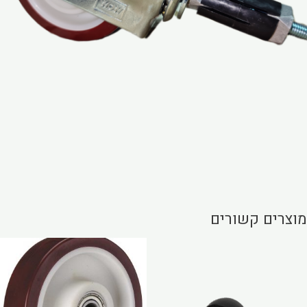
מוצרים קשורים
Price
למוצר
range:
זה
₪26.91
through
יש
₪115.83
מספר