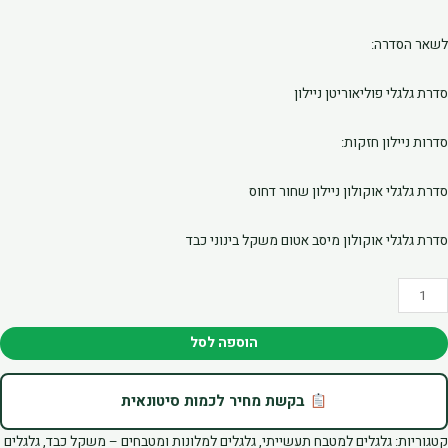
לשאר הסדרה:
סדרת גלגלי פוליאוריטן ניילון
סדרות ניילון חזקות:
סדרת גלגלי אוקולון ניילון שחור דחוס
סדרת גלגלי אוקולון מיסב אטום משקל בינוני כבד
מות
ל
לגל
הוספה לסל
3"
וקולון
בקשת מחיר לכמות סיטונאית
צופה
וליאוריטן
קטגוריות:
גלגלים למטבח תעשייתי
,
גלגלים למלונות ומטבחים – משקל כבד
,
גלגלים