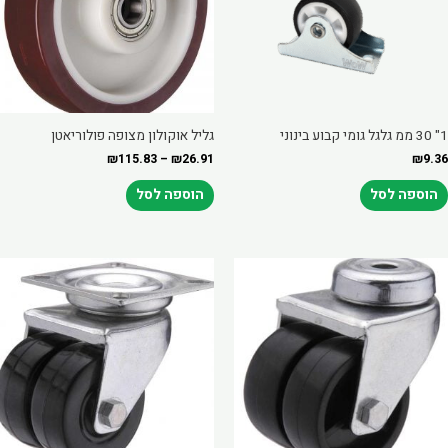
סוגים.
ניתן
לבחור
את
האפשרויות
בעמוד
1" 30 ממ גלגל גומי קבוע בינוני
גליל אוקולון מצופה פולוריאטן
המוצר
₪
115.83
–
₪
26.91
₪
9.36
הוספה לסל
הוספה לסל