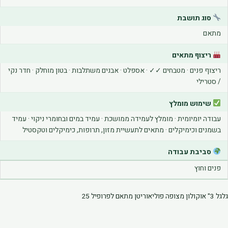
הוסף קו תחתון לקישורים
format_underlined
סוג תושבת
סמן קישורים
font_download
מתאם
לאפס את כל האפשרויות
cached
ריצוף מתאים
ריצוף פנים · מטבחים ✓✓ · אספלט · אבנים משתלבות · בטון מוחלק · חדר נקי
/ סטרילי
שימוש מומלץ
עבודה יומיומית · מומלץ לעמידה ממושכת · עמיד במים ובחומרי ניקוי · עמיד
בשמנים וכימיקלים · מתאים לתעשיית מזון, תרופות, כימיקלים וטקסטיל
סביבת עבודה
פנים וחוץ
גלגל 3" אוקולון מצופה פוליאוריטן מתאם לפרופיל 25