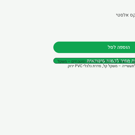
לקס אלסטי
הוספה לסל
מחיר לכמות סיטונאית
וע – משקל קל
,
גלגלים למלונות ומטבחים – משקל
לתעשייה – משקל קל
,
סדרת גלגלי PVC ירוק