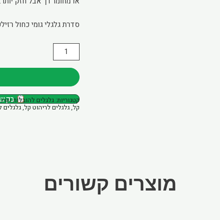
או מחומר רך אבל חזק יותר:
סדרת גלגלי גומי כחול רזי
כמות
של
גלגל
2"
בקשת 
קטגוריות:
גלגלים להובלות ושינ
PVC
קל
,
גלגלים לריהוט קל
,
גלגלים 
ירוק
חור
לבורג
מוצרים קשורים