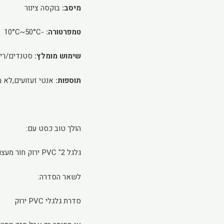
מיסב:
בוקסה צינור
טמפרטורה:
-10°C~50°C
שימוש מומלץ:
סטנדים/ריה
תוספות:
אנטי זעזועים,לא מ
הולך טוב כסט עם:
גלגל 2" PVC ירוק חור מעצור
לשאר הסדרה:
סדרת גלגלי PVC ירוק