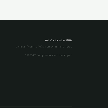
WOW עולם על גלגלים
ספקית פתרונות השינוע והגלגלים המובילה בישראל
ספק מורשה משרד הביטחון מס׳ 11033401