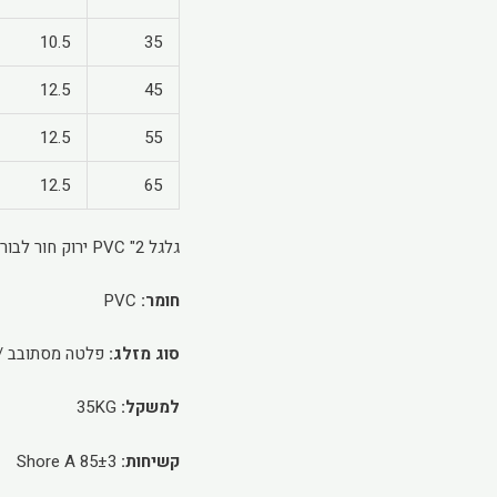
10.5
35
12.5
45
12.5
55
12.5
65
גלגל 2" PVC ירוק חור לבורג
חומר:
PVC
סוג מזלג:
פלטה מסתובב / מע
למשקל:
35KG
קשיחות:
85±3 Shore A