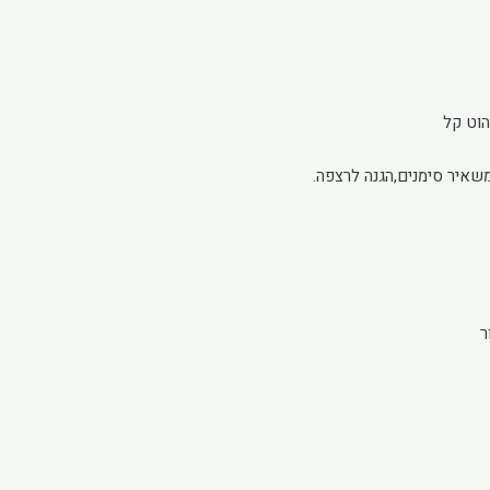
וט קל
שאיר סימנים,הגנה לרצפה.