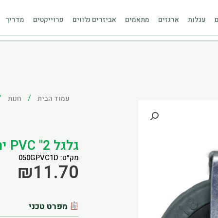
ם
עגלות
ארגזים
מתאמים
אביזרים נלווים
פרוייקטים
מדריך
/
/
עמוד הבית
חנות
גלגל 2" PVC ירוק חור לבורג
מק״ט: 050GPVC1D
₪
11.70
מפרט טכני