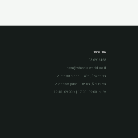
צור קשר
03-6916168
hen@wheels-world.co.il
בר יוחאי 9, ת"א — בקרוב עוברים ↗
האורגים 5, בת ים — מחסן אספקה ↗
א'–ה' 09:00–17:00 | ו' 09:00–12:45