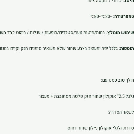
מיסב:
כדורי / בוקסה צינור
טמפרטורה:
-20℃-80℃
שימוש מומלץ:
במות/מיטות נוער/סטנדים/הופעות / עגלות / ריהוט כבד מעו
תוספות:
גלגל יפה ומעוצב בצבע שחור שלא משאיר סימנים חזק וקיים במגוון
הולך טוב כסט עם:
גלגל 2.5" אוקולון שחור חזק פלטה מסתובבת + מעצור
לשאר הסדרה:
סדרת גלגלי אוקולון ניילון שחור דחוס