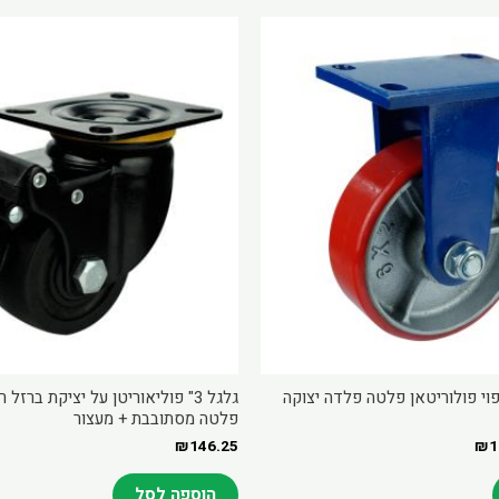
Price
range:
₪175.50
through
₪197.73
פוי פולוריטאן פלטה פלדה יצוקה
גלגל 3" פוליאוריטן על יציקת בר
פלטה מסתובבת + מעצור
₪
146.25
₪
1
הוספה לסל