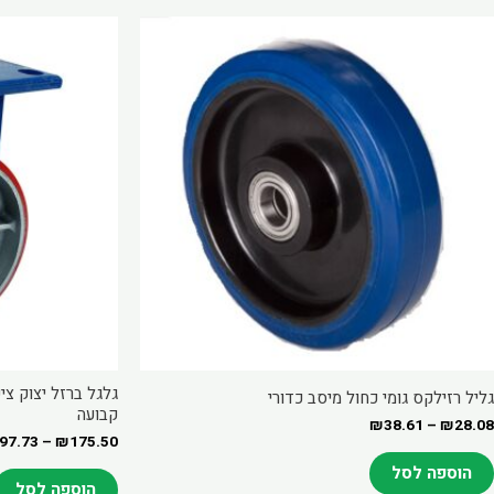
Price
מוצר
למוצר
range:
ה
זה
₪28.08
through
ש
יש
₪38.61
ספר
מספר
וגים.
סוגים.
יתן
ניתן
בחור
לבחור
ת
את
אפשרויות
האפשרויות
עמוד
בעמוד
מוצר
המוצר
גלגל ברזל יצוק צי
גליל רזילקס גומי כחול מיסב כדורי
קבועה
₪
38.61
–
₪
28.08
97.73
–
₪
175.50
הוספה לסל
הוספה לסל