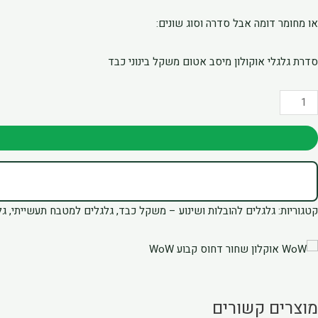
או מחומר דומה אבל סדרה וסוג שונים:
סדרת גלגלי אוקולון מיסב אטום משקל בינוני כבד
מות
ל
לגל
2.5"
וקולון
חור
קטגוריות:
גלגלים להובלות ושינוע – משקל כבד
,
גלגלים למטבח תעשייתי
,
גל
זק
לטה
בועה
משקל
ינוני
מוצרים קשורים
בד