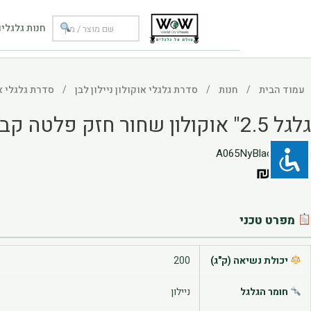
ילוג
תוכן
חנות גלגלי
עמוד הבית
חנות
סדרת גלגלי אוקולון ניילון לבן
סדרת גלגלי או
/
/
/
גלגל 2.5" אוקולון שחור חזק פלטה קבועה למשקל בינוני כבד
מק״ט: A065NyBlackF
₪
67.86
מפרט טכני
יכולת נשיאה (ק"ג)
200
חומר הגלגל
ניילון