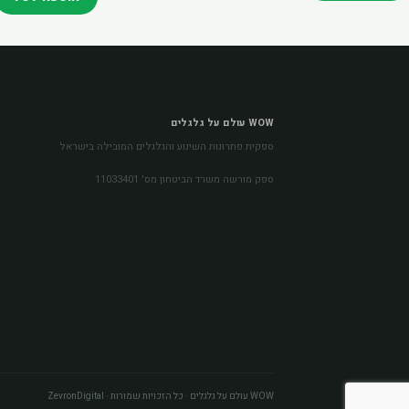
WOW עולם על גלגלים
ספקית פתרונות השינוע והגלגלים המובילה בישראל
ספק מורשה משרד הביטחון מס׳ 11033401
WOW עולם על גלגלים · כל הזכויות שמורות · ZevronDigital