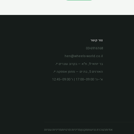
צור קשר
03-6916168
hen@wheels-world.co.il
בר יוחאי 9, ת"א — בקרוב עוברים ↗
האורגים 5, בת ים — מחסן אספקה ↗
א'–ה' 09:00–17:00 | ו' 09:00–12:45
אודות
הצהרת נגישות
תקנון
מדיניות פרטיות
מדיניות עוגיות