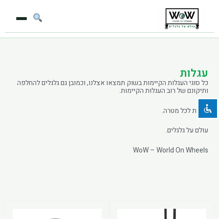
ילוג
תוכן
השבת את ההבזקים
visibility_off
סמן כותרות
title
עגלות
כל סוגי העגלות הקיימות בשוק תמצאו אצלנו, וכמובן גם גלגלים להחלפה
צבע רקע
settings
ותיקונם של רוב העגלות הקיימות.
זום (הקטנה)
zoom_out
עגלות לכל מטרה.
זום (הגדלה)
zoom_in
עולם על גלגלים.
הקטנת גופן
remove_circle_outline
WoW – World On Wheels
הגדלת גופן
add_circle_outline
גופן קריא
spellcheck
ניגודיות בהירה
brightness_high
ניגודיות כהה
brightness_low