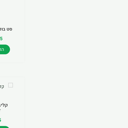
סט בוקס
55
הו
קליב
ד
5