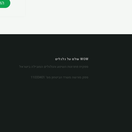
הו
WOW עולם על גלגלים
ספקית פתרונות השינוע והגלגלים המובילה בישראל
ספק מורשה משרד הביטחון מס׳ 11033401