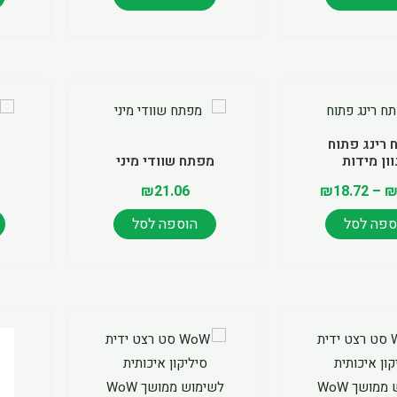
Price
למוצר
range:
זה
₪11.70
יש
רינג פתוח
through
ון מידות
מפתח שוודי מיני
מספר
₪18.72
סוגים.
₪
21.06
₪
18.72
–
ניתן
ספה לסל
הוספה לסל
לבחור
את
האפשרויות
בעמוד
המוצר