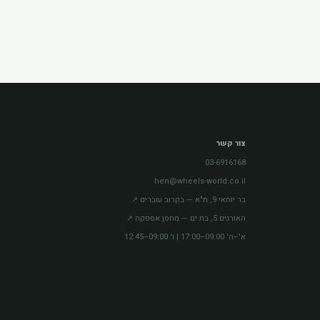
צור קשר
03-6916168
hen@wheels-world.co.il
בר יוחאי 9, ת"א — בקרוב עוברים ↗
האורגים 5, בת ים — מחסן אספקה ↗
א'–ה' 09:00–17:00 | ו' 09:00–12:45