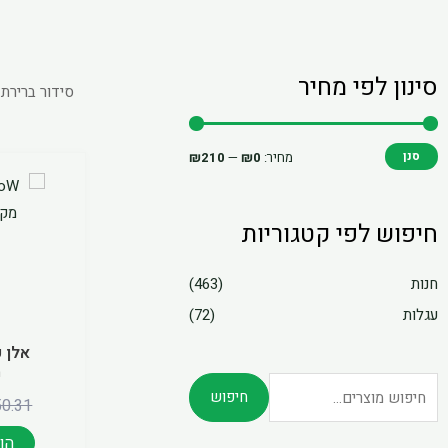
סינון לפי מחיר
חיפוש
מחיר
מחיר
עבור:
מינימלי
מקסימלי
סנן
מחיר:
₪0
—
₪210
חיפוש לפי קטגוריות
חנות
(463)
עגלות
(72)
מ
חיפוש
50.31
הו