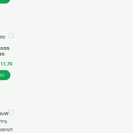
מפתח 
מגו
₪
11.70
הו