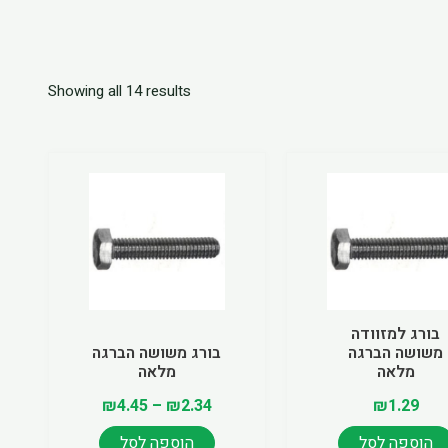
Showing all 14 results
Price
למוצר
למוצר
range:
זה
זה
₪2.34
יש
יש
through
מספר
מספר
₪4.45
סוגים.
סוגים.
ניתן
ניתן
לבחור
לבחור
בורג למזוודה
משושה הברגה
בורג משושה הברגה
את
את
מלאה
מלאה
האפשרויות
האפשרויות
₪
4.45
–
₪
2.34
₪
1.29
בעמוד
בעמוד
המוצר
המוצר
הוספה לסל
הוספה לסל