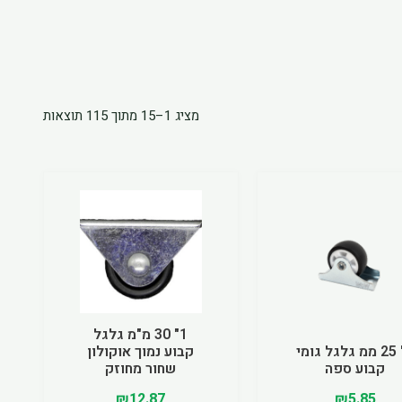
מציג 1–15 מתוך 115 תוצאות
למוצר
זה
יש
מספר
סוגים.
ניתן
לבחור
1" 30 מ"מ גלגל
1" 25 ממ גלגל גומי
קבוע נמוך אוקולון
את
קבוע ספה
שחור מחוזק
האפשרויות
₪
12.87
₪
5.85
בעמוד