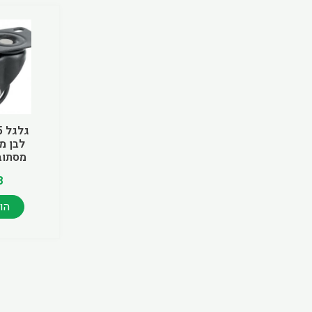
לבן מ
מסתוב
8
הו