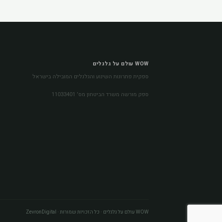
WOW עולם על גלגלים
ספקית פתרונות השינוע והגלגלים המובילה בישראל
ספק מורשה משרד הביטחון מס׳ 11033401
WOW עולם על גלגלים · כל הזכויות שמורות · ZevronDigital