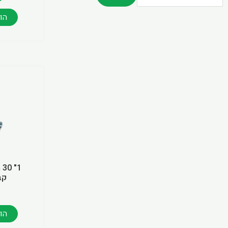
הו
1"
קבו
הו