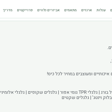
ם
עגלות
ארגזים
מתאמים
אביזרים נלווים
פרוייקטים
מדריך
ם.
 איכותיים ומעוצבים במחיר לכל כיס!
גלגל כסא כדור | גלגל פין 10/11 רגיל או לפרקט | גלגל בורג | גלגלי TPR גומי אפ
 בלוק וינטג' | גלגלים שקטים