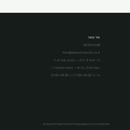
צור קשר
03-6916168
hen@wheels-world.co.il
בר יוחאי 9, ת"א — בקרוב עוברים ↗
האורגים 5, בת ים — מחסן אספקה ↗
א'–ה' 09:00–17:00 | ו' 09:00–12:45
אודות
הצהרת נגישות
תקנון
מדיניות פרטיות
מדיניות עוגיות