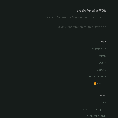
WOW עולם על גלגלים
ספקית פתרונות השינוע והגלגלים המובילה בישראל
ספק מורשה משרד הביטחון מס׳ 11033401
חנות
חנות גלגלים
עגלות
ארגזים
מתאמים
אביזרים נלווים
מבצעים
מידע
אודות
מדריך לבחירת גלגל
שאלות ותשובות