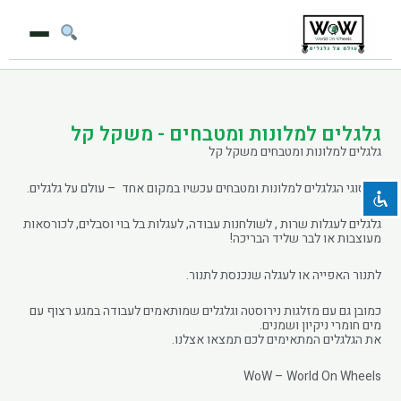
ילוג
תוכן
השבת את ההבזקים
visibility_off
סמן כותרות
title
גלגלים למלונות ומטבחים - משקל קל
גלגלים למלונות ומטבחים משקל קל
צבע רקע
settings
כל סוגי הגלגלים למלונות ומטבחים עכשיו במקום אחד – עולם על גלגלים.
זום (הקטנה)
zoom_out
זום (הגדלה)
zoom_in
גלגלים לעגלות שרות , לשולחנות עבודה, לעגלות בל בוי וסבלים, לכורסאות
מעוצבות או לבר שליד הבריכה!
הקטנת גופן
remove_circle_outline
לתנור האפייה או לעגלה שנכנסת לתנור.
הגדלת גופן
add_circle_outline
כמובן גם עם מזלגות נירוסטה וגלגלים שמותאמים לעבודה במגע רצוף עם
גופן קריא
spellcheck
מים חומרי ניקיון ושמנים.
את הגלגלים המתאימים לכם תמצאו אצלנו.
ניגודיות בהירה
brightness_high
WoW – World On Wheels
ניגודיות כהה
brightness_low