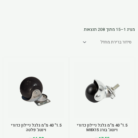
הוסף קו תחתון לקישורים
format_underlined
סמן קישורים
font_download
לאפס את כל האפשרויות
מציג 1–15 מתוך 208 תוצאות
cached
1.5" 40 מ"מ גלגל ניילון כדורי
1.5" 40 מ"מ גלגל ניילון כדורי
וינטג' בורג M8X15
וינטג' פלטה