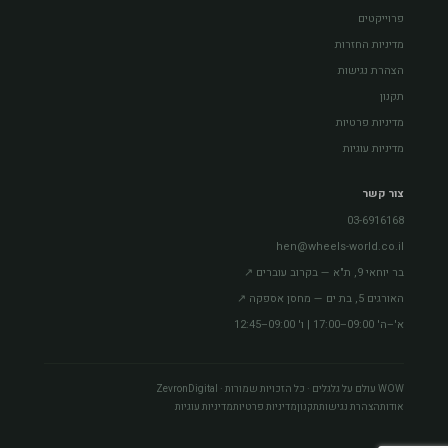
פרוייקטים
מדיניות החזרות
הצהרת נגישות
תקנון
מדיניות פרטיות
מדיניות עוגיות
צור קשר
03-6916168
hen@wheels-world.co.il
בר יוחאי 9, ת"א — בקרוב עוברים ↗
האורגים 5, בת ים — מחסן אספקה ↗
א'–ה' 09:00–17:00 | ו' 09:00–12:45
WOW עולם על גלגלים · כל הזכויות שמורות · ZevronDigital
אודות
הצהרת נגישות
תקנון
מדיניות פרטיות
מדיניות עוגיות