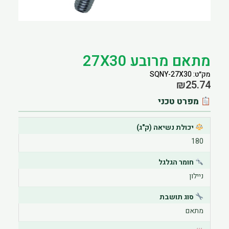
הוסף קו תחתון לקישורים
format_underlined
סמן קישורים
font_download
לאפס את כל האפשרויות
cached
מתאם מרובע 27X30
מק״ט: SQNY-27X30
₪
25.74
מפרט טכני
יכולת נשיאה (ק"ג)
180
חומר הגלגל
ניילון
סוג תושבת
מתאם