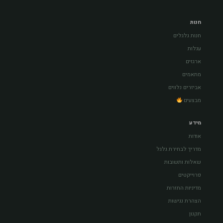
חנות
חנות גלגלים
עגלות
ארגזים
מתאמים
אביזרים נלווים
מבצעים
מידע
אודות
מדריך לבחירת גלגל
שאלות ותשובות
פרוייקטים
מדיניות החזרות
הצהרת נגישות
תקנון