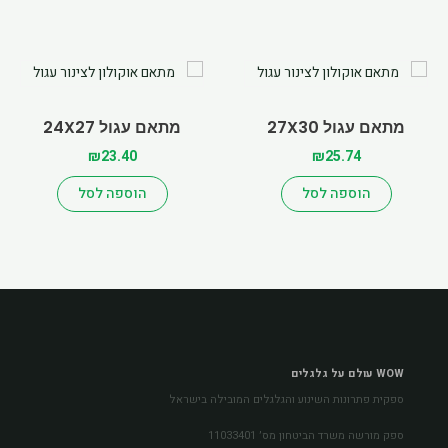
מתאם עגול 27X30
מתאם עגול 24X27
₪
23.40
₪
25.74
הוספה לסל
הוספה לסל
WOW עולם על גלגלים
ספקית פתרונות השינוע והגלגלים המובילה בישראל
ספק מורשה משרד הביטחון מס׳ 11033401