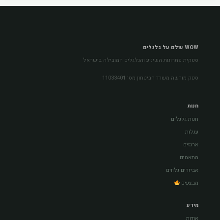
WOW עולם על גלגלים
ספקית פתרונות השינוע והגלגלים המובילה בישראל
ספק מורשה משרד הביטחון מס׳ 11033401
חנות
חנות גלגלים
עגלות
ארגזים
מתאמים
אביזרים נלווים
מבצעים
מידע
אודות