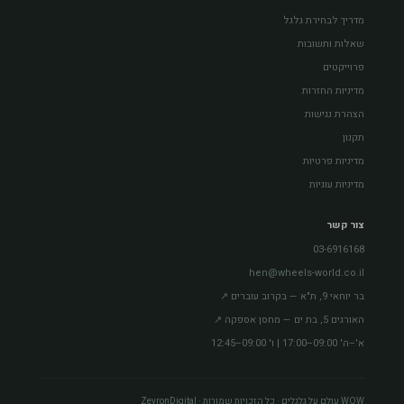
מדריך לבחירת גלגל
שאלות ותשובות
פרוייקטים
מדיניות החזרות
הצהרת נגישות
תקנון
מדיניות פרטיות
מדיניות עוגיות
צור קשר
03-6916168
hen@wheels-world.co.il
בר יוחאי 9, ת"א — בקרוב עוברים ↗
האורגים 5, בת ים — מחסן אספקה ↗
א'–ה' 09:00–17:00 | ו' 09:00–12:45
WOW עולם על גלגלים · כל הזכויות שמורות · ZevronDigital