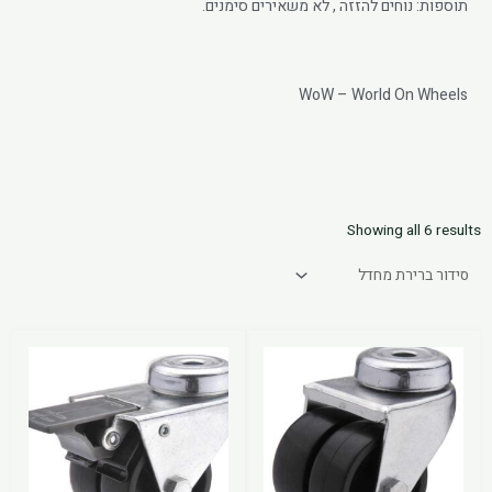
תוספות: נוחים להזזה , לא משאירים סימנים.
הוסף קו תחתון לקישורים
format_underlined
סמן קישורים
font_download
WoW – World On Wheels
לאפס את כל האפשרויות
cached
Showing all 6 results