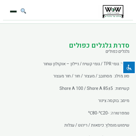
ילוג
תוכן
השבת את ההבזקים
visibility_off
סמן כותרות
title
סדרת גלגלים כפולים
גלגלים כפולים
צבע רקע
settings
חומר: גומי TPR / גומי קשיח / ניילון – אוקולון שחור
זום (הקטנה)
zoom_out
זום (הגדלה)
zoom_in
סוג מזלג: מסתובב / מעצור / חור / חור מעצור
הקטנת גופן
remove_circle_outline
קשיחות: 85±5 Shore A 100 / Shore A
הגדלת גופן
add_circle_outline
מיסב: בוקסה צינור
גופן קריא
spellcheck
טמפרטורה: -20℃-80℃
ניגודיות בהירה
brightness_high
שימוש מומלץ: כיסאות / ריהוט / עגלות
ניגודיות כהה
brightness_low